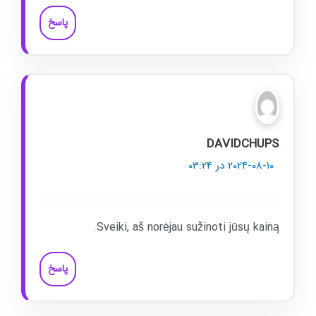
پاسخ
DAVIDCHUPS
2024-08-10 در 03:24
Sveiki, aš norėjau sužinoti jūsų kainą.
پاسخ