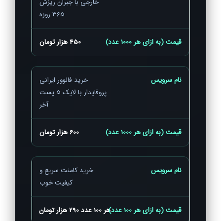
خارجی با جبران ریزش
365 روزه
450 هزار تومان
خرید فالوور ایرانی
پروفایدار با لایک 5 پست
آخر
600 هزار تومان
خرید کامنت سریع و
کیفیت خوب
هر 100 عدد 290 هزار تومان