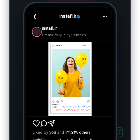
❮
•••
instafl.ir
instafl.ir
Premium Quality Services
Liked by
you
and
۳۲٬۷۴۹
others