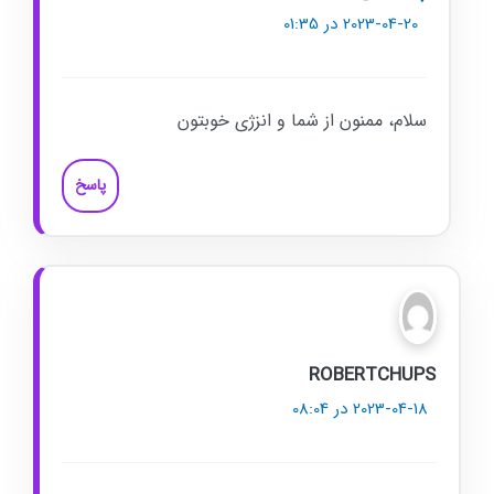
2023-04-20 در 01:35
سلام، ممنون از شما و انزژی خوبتون
پاسخ
ROBERTCHUPS
2023-04-18 در 08:04